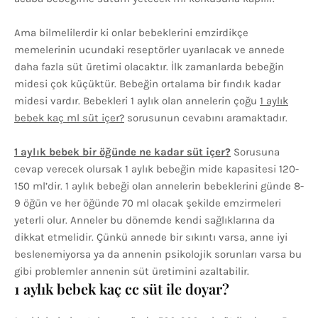
Ama bilmelilerdir ki onlar bebeklerini emzirdikçe
memelerinin ucundaki reseptörler uyarılacak ve annede
daha fazla süt üretimi olacaktır. İlk zamanlarda bebeğin
midesi çok küçüktür. Bebeğin ortalama bir fındık kadar
midesi vardır. Bebekleri 1 aylık olan annelerin çoğu
1 aylık
bebek kaç ml süt içer?
sorusunun cevabını aramaktadır.
1 aylık bebek bir öğünde ne kadar süt içer?
Sorusuna
cevap verecek olursak 1 aylık bebeğin mide kapasitesi 120-
150 ml’dir. 1 aylık bebeği olan annelerin bebeklerini günde 8-
9 öğün ve her öğünde 70 ml olacak şekilde emzirmeleri
yeterli olur. Anneler bu dönemde kendi sağlıklarına da
dikkat etmelidir. Çünkü annede bir sıkıntı varsa, anne iyi
beslenemiyorsa ya da annenin psikolojik sorunları varsa bu
gibi problemler annenin süt üretimini azaltabilir.
1 aylık bebek kaç cc süt ile doyar?