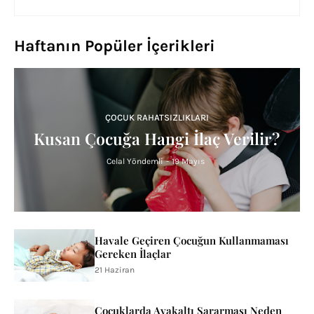
Haftanın Popüler İçerikleri
ÇOCUK RAHATSIZLIKLARI
Kusan Çocuğa Hangi İlaç Verilir?
Celal Yöndemli
-
19 Mayıs
Havale Geçiren Çocuğun Kullanmaması
Gereken İlaçlar
21 Haziran
Çocuklarda Ayakaltı Sararması Neden