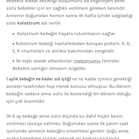
Bebekte dikkat eksikliği oluşumunu da engelleyen anne
sütü bebekler için en sağlıklı verilmesi gereken besindir.
Annenin doğumdan hemen sonra ilk hafta içinde salgıladığı
süte
kolostrum
adı verilir.
Kolostrum bebeğin hayata tutunmasını sağlar.
Kolostrum bebeği hastalıklardan koruyan protein, A, D,
E, K vitaminleri ve antikor bakımından zengindir.
İlk dışkı olarak adlandırılan
mekonyumu
temizler.
Bebekte sarılığın olmasını engeller.
1 aylık bebeğin ne kadar süt içtiği
ve ne kadar içmesi gerektiği
anneler tarafından hep merak konusu olmuştur. Bu dönem
bebeğin sadece anne sütü ile beslendiği bir dönem olduğu
için çok önemlidir.
İlk 6 ay bebeğe anne sütü dışında su dahil hiçbir besin
verilmesi tavsiye edilmez. Doğumdan sonra ilk yarım saat
içerisinde annenin bebeğini emzirmesi gerekir. Çoğu anne
acaba bebeğime sütüm yetecek mi korkusuna kapılır.