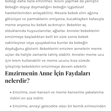
bebeği daha fazla emzirmez. İkisini yapmak da yanlıştır.
Bebeğin doyup doymadığını bebeğin içgüdüsel
hareketlerinden anlayabiliriz. Mesela bebek elini ağzına
götürüyor ve parmaklarını emiyorsa, kucaktayken kafasıyla
meme arıyorsa bu bebek acıkmıştır. Bebekler aç
olduklarında huysuzlanırlar, ağlarlar. Anneler bebeklerini
emzirmeye başladıktan belli bir süre sonra bebek
sakinleşirse veya uyuyakalırsa bunlar da bebeğin
doyduğunu gösterir. Bebeklerini emziren annelerin meme
uçları da haliyle zamanla tahriş olabilir. Anneler meme ucu
için krem kullanabilir ve meme ucunu kısa sürede
iyileştirip bebeklerini emzirmeye devam edebilir.
Emzirmenin Anne İçin Faydaları
nelerdir?
Emzirme, over kanseri ve meme kanserine yakalanma
riskini en aza indirir.
Emzirme, anneyi gelecekte olası bir kemik erimesinden